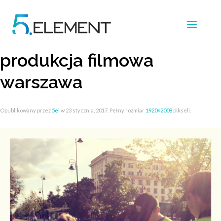
produkcja filmowa
warszawa
Opublikowany przez
5el
w
23 stycznia, 2017
. Pełny rozmiar
1920×2008
pikseli.